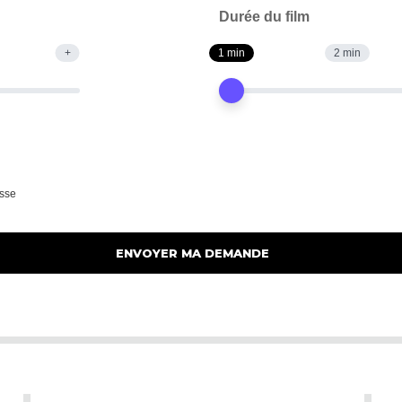
Durée du film
+
1 min
2 min
sse