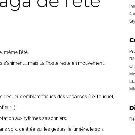
aga de l'été
In
4 
Sty
C
Pr
ce, même l’été.
Ré
éaires s’animent… mais La Poste reste en mouvement.
Ch
Mo
Et
Mi
ns des lieux emblématiques des vacances (Le Touquet,
D
nfleur…).
aptation aux rythmes saisonniers.
Ré
s voix, centrée sur les gestes, la lumière, le son.