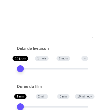
Délai de livraison
10 jours
1 mois
2 mois
+
Durée du film
1 min
2 min
5 min
10 min et +